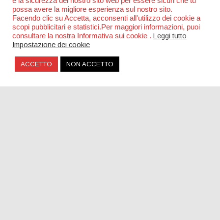
e la sicurezza del nostro sito web per essere sicuri che tu
possa avere la migliore esperienza sul nostro sito.
Facendo clic su Accetta, acconsenti all'utilizzo dei cookie a
scopi pubblicitari e statistici.Per maggiori informazioni, puoi
consultare la nostra Informativa sui cookie .
Leggi tutto
Impostazione dei cookie
ACCETTO
NON ACCETTO
The Bausa, nuovo singolo dopo il successo di
“Magnetic”