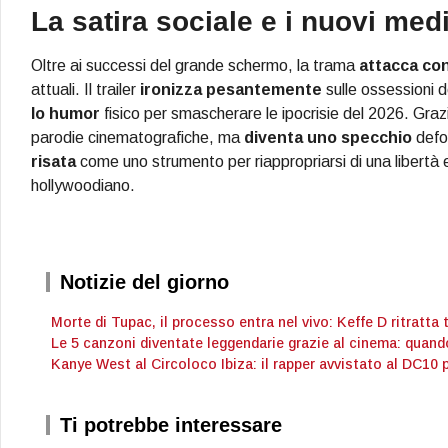
La satira sociale e i nuovi med
Oltre ai successi del grande schermo, la trama
attacca co
attuali. Il trailer
ironizza pesantemente
sulle ossessioni de
lo humor
fisico per smascherare le ipocrisie del 2026. Grazi
parodie cinematografiche, ma
diventa uno specchio
defor
risata
come uno strumento per riappropriarsi di una libertà
hollywoodiano.
Notizie del giorno
Morte di Tupac, il processo entra nel vivo: Keffe D ritratta 
Le 5 canzoni diventate leggendarie grazie al cinema: quand
Kanye West al Circoloco Ibiza: il rapper avvistato al DC10 
Ti potrebbe interessare