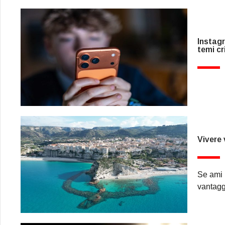
Instagr
temi cri
Vivere 
Se ami 
vantagg