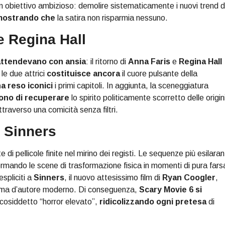
n obiettivo ambizioso: demolire sistematicamente i nuovi trend d
mostrando che
la satira non risparmia nessuno.
 e Regina Hall
attendevano con ansia
: il ritorno di
Anna Faris
e
Regina Hall
le due attrici
costituisce ancora
il cuore pulsante della
a reso iconici
i primi capitoli. In aggiunta, la sceneggiatura
ono di recuperare
lo spirito politicamente scorretto delle origin
traverso una comicità senza filtri.
 Sinners
di pellicole finite nel mirino dei registi. Le sequenze più esilaran
ormando le scene di trasformazione fisica in momenti di pura fars
espliciti a
Sinners
, il nuovo attesissimo film di
Ryan Coogler
,
inema d’autore moderno. Di conseguenza,
Scary Movie 6
si
 cosiddetto “horror elevato”,
ridicolizzando ogni pretesa
di