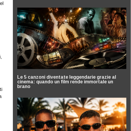
el
i,
Le 5 canzoni diventate leggendarie grazie al
cinema: quando un film rende immortale un
brano
ti
a