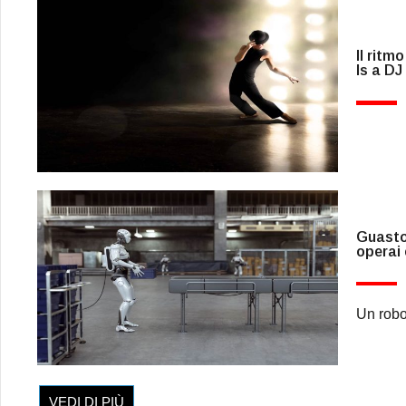
Il ritm
Is a DJ
Guasto 
operai 
Un robot
VEDI DI PIÙ