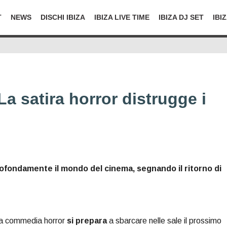
T
NEWS
DISCHI IBIZA
IBIZA LIVE TIME
IBIZA DJ SET
IBI
 La satira horror distrugge i
profondamente il mondo del cinema, segnando il ritorno di
lla commedia horror
si prepara
a sbarcare nelle sale il prossimo