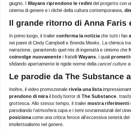
giugno. I
Wayans
riprendono le redini
del progetto con u
cinema di genere e i cliché della cultura contemporanea,
di
Il grande ritorno di Anna Faris
In primo luogo, il trailer
conferma la notizia
che tutti i fan
nei panni di Cindy Campbell e Brenda Meeks. La chimica tra 
narrazione, garantendo quel mix di ingenuità e cinismo che
h
coinvolge nuovamente
i fratelli
Wayans
, i quali
promett
sfidando apertamente le rigide norme della
cancel culture
at
Le parodie da The Substance a
Inoltre, il video promozionale
rivela una lista
impressionante 
prendono di mira
il body horror di
The Substance
, trasf
grottesca. Allo stesso tempo, il trailer
mostra riferimenti
parodiando l’atmosfera cupa e i temi sovrannaturali del c
posiziona
come una critica feroce all’eccessiva serietà del
intellettualismo nel genere.