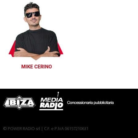
MIKE CERINO
© POWER RADIO srl | C.F. e P.IVA 06157210631