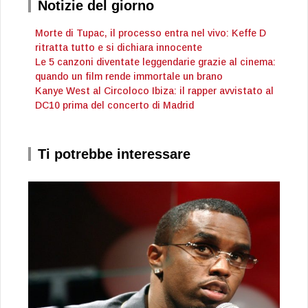
Notizie del giorno
Morte di Tupac, il processo entra nel vivo: Keffe D
ritratta tutto e si dichiara innocente
Le 5 canzoni diventate leggendarie grazie al cinema:
quando un film rende immortale un brano
Kanye West al Circoloco Ibiza: il rapper avvistato al
DC10 prima del concerto di Madrid
Ti potrebbe interessare