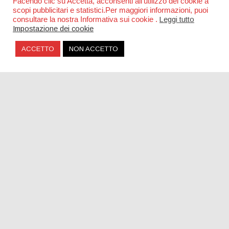
Facendo clic su Accetta, acconsenti all'utilizzo dei cookie a
scopi pubblicitari e statistici.Per maggiori informazioni, puoi
consultare la nostra Informativa sui cookie .
Leggi tutto
Impostazione dei cookie
ACCETTO
NON ACCETTO
Una piazza per Claudio Coccoluto a Roma
SOCIAL