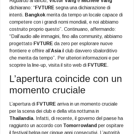
Riguardo al lancio,
Victor Vang
e
Michele Vang
dichiarano: “
FVTURE
segna una dichiarazione di
intenti.
Bangkok
merita da tempo un locale capace di
competere con i grandi nomi mondiali, e noi abbiamo
costruito proprio questo”. Continuano, affermando:
“Dall’audio alle immagini, fino alla community, abbiamo
progettato
FVTURE
da zero per esplorare nuove
frontiere e offrire all’
Asia
il club davvero sbalorditivo
che merita da tempo”. Per ulteriori informazioni e per
scoprire la line-up, visita il sito web di
FVTURE
.
L’apertura coincide con un
momento cruciale
L’apertura di
FVTURE
arriva in un momento cruciale
per la scena dei club e della vita notturna in
Thailandia
. Infatti, di recente, il governo del paese ha
raggiunto un accordo con
Tomorrowland
per ospitare
il festival belga per cinque anni consecutivi. L’autorità