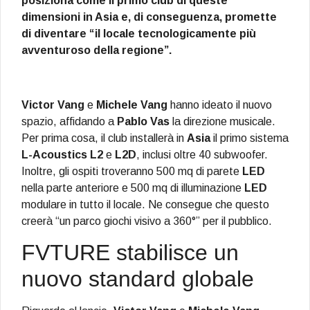
posiziona come il primo club di queste
dimensioni in Asia e, di conseguenza, promette
di diventare “il locale tecnologicamente più
avventuroso della regione”.
Victor Vang
e
Michele Vang
hanno ideato il nuovo
spazio, affidando a
Pablo Vas
la direzione musicale.
Per prima cosa, il club installerà in
Asia
il primo sistema
L-Acoustics L2
e
L2D
, inclusi oltre 40 subwoofer.
Inoltre, gli ospiti troveranno 500 mq di parete
LED
nella parte anteriore e 500 mq di illuminazione
LED
modulare in tutto il locale. Ne consegue che questo
creerà “un parco giochi visivo a 360°” per il pubblico.
FVTURE stabilisce un
nuovo standard globale