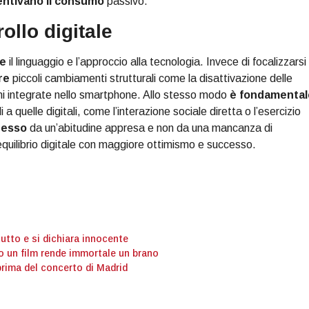
entivano il consumo
passivo.
ollo digitale
te
il linguaggio e l’approccio alla tecnologia. Invece di focalizzarsi
re
piccoli cambiamenti strutturali come la disattivazione delle
zioni integrate nello smartphone. Allo stesso modo
è fondamental
i a quelle digitali, come l’interazione sociale diretta o l’esercizio
pesso
da un’abitudine appresa e non da una mancanza di
equilibrio digitale con maggiore ottimismo e successo.
tutto e si dichiara innocente
o un film rende immortale un brano
prima del concerto di Madrid