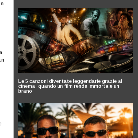
un
a
un
Le 5 canzoni diventate leggendarie grazie al
cinema: quando un film rende immortale un
brano
e