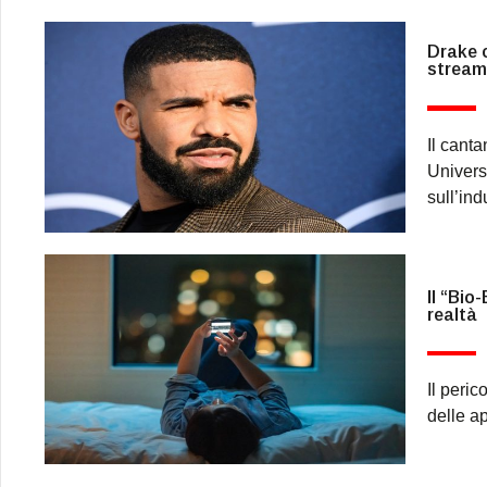
Drake c
streami
Il cant
Univers
sull’ind
Il “Bio
realtà
Il peric
delle ap