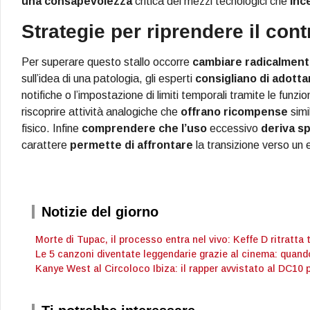
una consapevolezza
critica dei mezzi tecnologici che
inc
Strategie per riprendere il contr
Per superare questo stallo occorre
cambiare radicalmen
sull’idea di una patologia, gli esperti
consigliano di adotta
notifiche o l’impostazione di limiti temporali tramite le fun
riscoprire attività analogiche che
offrano ricompense
simil
fisico. Infine
comprendere che l’uso
eccessivo
deriva s
carattere
permette di affrontare
la transizione verso un 
Notizie del giorno
Morte di Tupac, il processo entra nel vivo: Keffe D ritratta 
Le 5 canzoni diventate leggendarie grazie al cinema: quand
Kanye West al Circoloco Ibiza: il rapper avvistato al DC10 