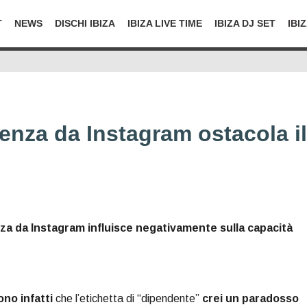
T
NEWS
DISCHI IBIZA
IBIZA LIVE TIME
IBIZA DJ SET
IBI
enza da Instagram ostacola il
nza da Instagram influisce negativamente sulla capacità
no infatti
che l’etichetta di “dipendente”
crei un paradosso