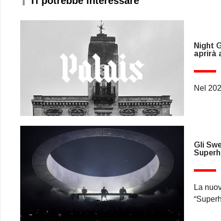
Ti potrebbe interessare
Night G
aprirà 
Nel 202
Gli Sw
Super
La nuov
“Super