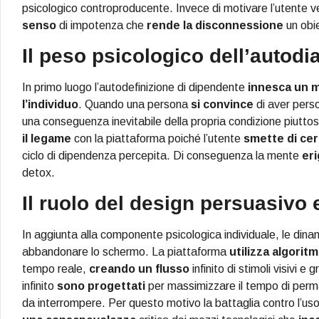
psicologico controproducente. Invece di motivare l’utente
senso
di impotenza che
rende la disconnessione
un obie
Il peso psicologico dell’autodi
In primo luogo l’autodefinizione di dipendente
innesca un 
l’individuo
. Quando una persona
si convince
di aver perso
una conseguenza inevitabile della propria condizione piutt
il legame
con la piattaforma poiché l’utente
smette di ce
ciclo di dipendenza percepita. Di conseguenza la mente
eri
detox.
Il ruolo del design persuasivo e
In aggiunta alla componente psicologica individuale, le dina
abbandonare lo schermo. La piattaforma
utilizza algoritm
tempo reale,
creando un flusso
infinito di stimoli visivi e 
infinito
sono progettati
per massimizzare il tempo di per
da interrompere. Per questo motivo la battaglia contro l’u