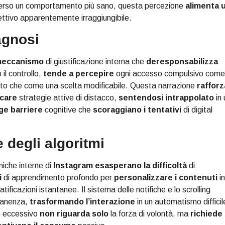
 verso un comportamento più sano, questa percezione
alimenta 
ttivo apparentemente irraggiungibile.
agnosi
meccanismo
di giustificazione interna che
deresponsabilizza
 il controllo,
tende a percepire
ogni accesso compulsivo come
osto che come una scelta modificabile. Questa narrazione
rafforz
rcare
strategie attive di distacco,
sentendosi intrappolato
in 
ge barriere
cognitive che
scoraggiano i tentativi
di digital
 degli algoritmi
miche interne di
Instagram
esasperano la difficoltà
di
i
di apprendimento profondo per
personalizzare i contenuti
in
gratificazioni istantanee. Il sistema delle notifiche e lo scrolling
manenza,
trasformando l’interazione
in un automatismo difficil
so eccessivo
non riguarda solo
la forza di volontà, ma
richiede