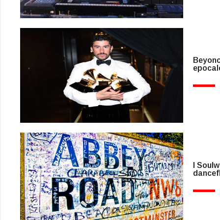
Beyoncé
epocal
I Soulw
dancef