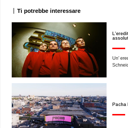
Ti potrebbe interessare
L’eredi
assolut
Un’ ere
Schneid
Pacha N