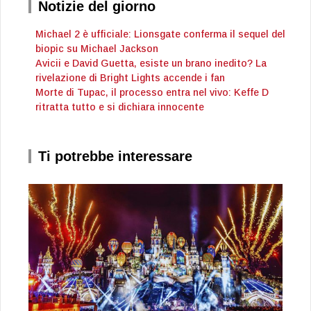
Notizie del giorno
Michael 2 è ufficiale: Lionsgate conferma il sequel del
biopic su Michael Jackson
Avicii e David Guetta, esiste un brano inedito? La
rivelazione di Bright Lights accende i fan
Morte di Tupac, il processo entra nel vivo: Keffe D
ritratta tutto e si dichiara innocente
Ti potrebbe interessare