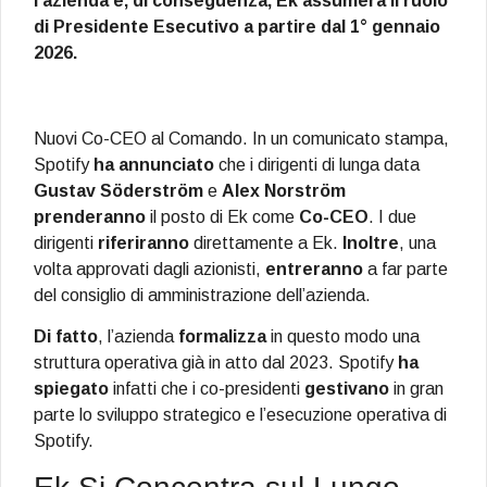
l’azienda e, di conseguenza, Ek assumerà il ruolo
di Presidente Esecutivo a partire dal 1° gennaio
2026.
Nuovi Co-CEO al Comando. In un comunicato stampa,
Spotify
ha annunciato
che i dirigenti di lunga data
Gustav Söderström
e
Alex Norström
prenderanno
il posto di Ek come
Co-CEO
. I due
dirigenti
riferiranno
direttamente a Ek.
Inoltre
, una
volta approvati dagli azionisti,
entreranno
a far parte
del consiglio di amministrazione dell’azienda.
Di fatto
, l’azienda
formalizza
in questo modo una
struttura operativa già in atto dal 2023. Spotify
ha
spiegato
infatti che i co-presidenti
gestivano
in gran
parte lo sviluppo strategico e l’esecuzione operativa di
Spotify.