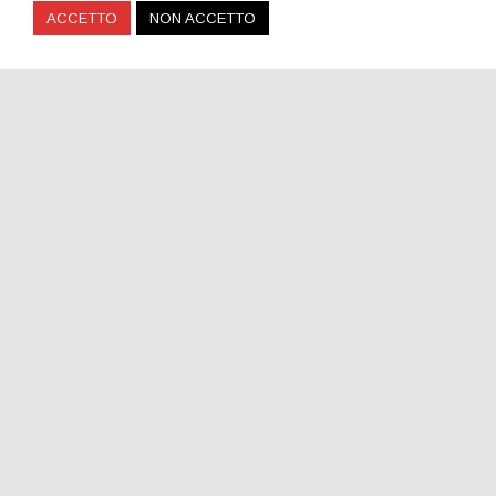
ACCETTO
NON ACCETTO
Una piazza per Claudio Coccoluto a Roma
SOCIAL
ESPLORA
News
Frequenze