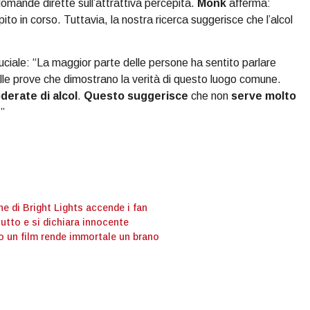
domande dirette sull’attrattiva percepita.
Monk
afferma:
to in corso. Tuttavia, la nostra ricerca suggerisce che l’alcol
uciale: “La maggior parte delle persone ha sentito parlare
e alle prove che dimostrano la verità di questo luogo comune.
erate di alcol
.
Questo suggerisce
che non
serve molto
”
ne di Bright Lights accende i fan
tutto e si dichiara innocente
o un film rende immortale un brano