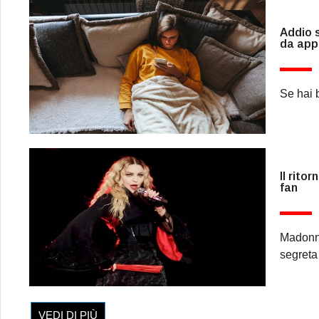
Addio s
da app
Se hai b
Il rito
fan
Madonna
segreta
VEDI DI PIÙ