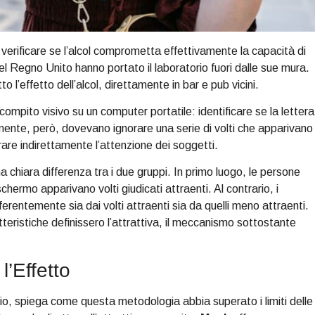
er verificare se l’alcol comprometta effettivamente la capacità di
y nel Regno Unito hanno portato il laboratorio fuori dalle sue mura.
o l’effetto dell’alcol, direttamente in bar e pub vicini.
ompito visivo su un computer portatile: identificare se la lettera
ente, però, dovevano ignorare una serie di volti che apparivano
are indirettamente l’attenzione dei soggetti.
una chiara differenza tra i due gruppi. In primo luogo, le persone
chermo apparivano volti giudicati attraenti. Al contrario, i
fferentemente sia dai volti attraenti sia da quelli meno attraenti.
teristiche definissero l’attrattiva, il meccanismo sottostante
’Effetto
udio, spiega come questa metodologia abbia superato i limiti delle