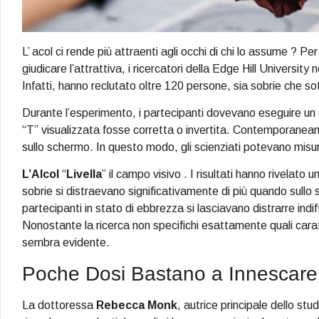
L’ acol ci rende più attraenti agli occhi di chi lo assume ? P
giudicare l’attrattiva, i ricercatori della Edge Hill Universit
Infatti, hanno reclutato oltre 120 persone, sia sobrie che sott
Durante l’esperimento, i partecipanti dovevano eseguire un c
“T” visualizzata fosse corretta o invertita. Contemporaneam
sullo schermo. In questo modo, gli scienziati potevano misur
L’Alcol
“
Livella
” il campo visivo . I risultati hanno rivelato 
sobrie si distraevano significativamente di più quando sullo s
partecipanti in stato di ebbrezza si lasciavano distrarre indi
Nonostante la ricerca non specifichi esattamente quali carat
sembra evidente.
Poche Dosi Bastano a Innescare l
La dottoressa
Rebecca Monk
, autrice principale dello st