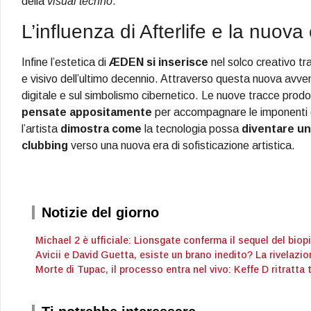
della
visual techno
.
L’influenza di Afterlife e la nuova
Infine l’estetica di
ÆDEN
si inserisce
nel solco creativo t
e visivo dell’ultimo decennio. Attraverso questa nuova avve
digitale e sul simbolismo cibernetico. Le nuove tracce prodot
pensate appositamente
per accompagnare le imponenti g
l’artista
dimostra come
la tecnologia possa
diventare u
clubbing
verso una nuova era di sofisticazione artistica.
Notizie del giorno
Michael 2 è ufficiale: Lionsgate conferma il sequel del bio
Avicii e David Guetta, esiste un brano inedito? La rivelazio
Morte di Tupac, il processo entra nel vivo: Keffe D ritratta 