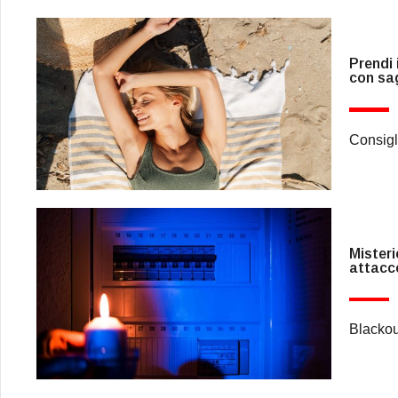
Prendi 
con sa
Consigli
Misteri
attacc
Blackou