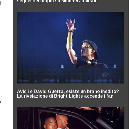
sequel del biopic su Michael Jackson
i
Avicii e David Guetta, esiste un brano inedito?
.
La rivelazione di Bright Lights accende i fan
o