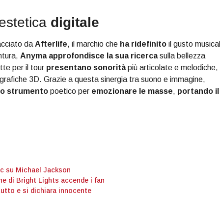
 estetica
digitale
racciato da
Afterlife
, il marchio che
ha ridefinito
il gusto musica
ntura,
Anyma
approfondisce la sua ricerca
sulla bellezza
te per il tour
presentano sonorità
più articolate e melodiche,
rafiche 3D. Grazie a questa sinergia tra suono e immagine,
no strumento
poetico per
emozionare le masse
,
portando il
pic su Michael Jackson
ne di Bright Lights accende i fan
tutto e si dichiara innocente