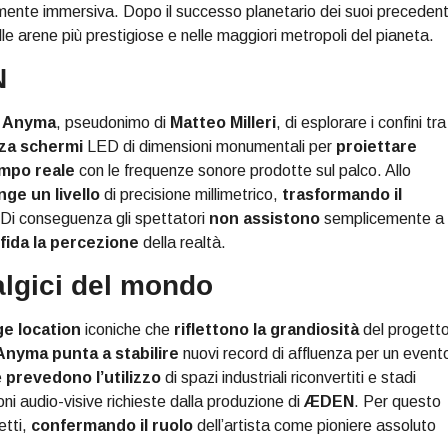
mente immersiva. Dopo il successo planetario dei suoi precedent
e arene più prestigiose e nelle maggiori metropoli del pianeta.
N
i
Anyma
, pseudonimo di
Matteo Milleri
, di esplorare i confini tra
zza schermi
LED di dimensioni monumentali per
proiettare
empo reale
con le frequenze sonore prodotte sul palco. Allo
nge un livello
di precisione millimetrico,
trasformando il
. Di conseguenza gli spettatori
non assistono
semplicemente a
fida la percezione
della realtà.
algici del mondo
ge location
iconiche che
riflettono la grandiosità
del progetto
Anyma
punta a stabilire
nuovi record di affluenza per un event
e
prevedono l’utilizzo
di spazi industriali riconvertiti e stadi
i audio-visive richieste dalla produzione di
ÆDEN
. Per questo
etti,
confermando il ruolo
dell’artista come pioniere assoluto