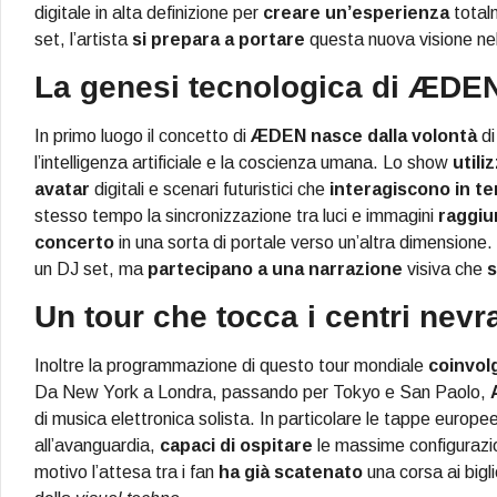
digitale in alta definizione per
creare un’esperienza
total
set, l’artista
si prepara a portare
questa nuova visione nell
La genesi tecnologica di ÆDE
In primo luogo il concetto di
ÆDEN
nasce dalla volontà
d
l’intelligenza artificiale e la coscienza umana. Lo show
utili
avatar
digitali e scenari futuristici che
interagiscono in t
stesso tempo la sincronizzazione tra luci e immagini
raggiu
concerto
in una sorta di portale verso un’altra dimensione
un DJ set, ma
partecipano a una narrazione
visiva che
s
Un tour che tocca i centri nevr
Inoltre la programmazione di questo tour mondiale
coinvol
Da New York a Londra, passando per Tokyo e San Paolo,
di musica elettronica solista. In particolare le tappe europe
all’avanguardia,
capaci di ospitare
le massime configurazion
motivo l’attesa tra i fan
ha già scatenato
una corsa ai bigli