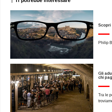
Ti potrebbe interessare
Scopri 
Philip 
Gli adu
chi pag
Tra le 
troviamo