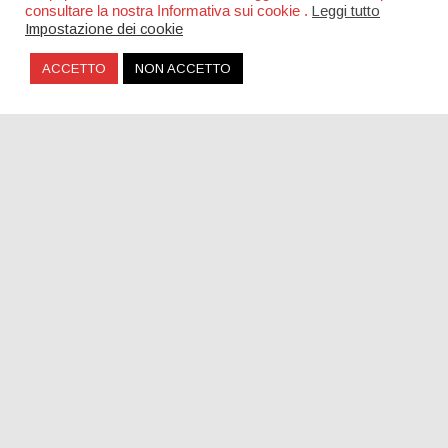
consultare la nostra Informativa sui cookie .
Leggi tutto
Fête de la Musique Parigi: il festival gratuito più
Impostazione dei cookie
grande d’Europa
ACCETTO
NON ACCETTO