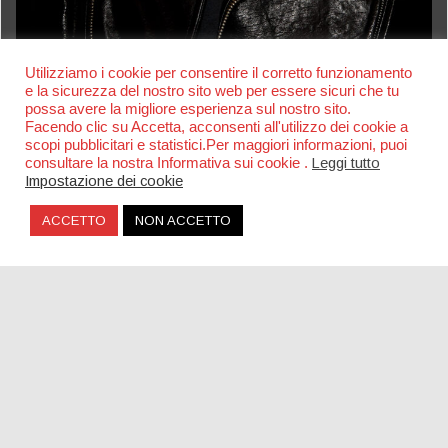
Utilizziamo i cookie per consentire il corretto funzionamento
Una piazza per Claudio Coccoluto a Roma
e la sicurezza del nostro sito web per essere sicuri che tu
possa avere la migliore esperienza sul nostro sito.
Facendo clic su Accetta, acconsenti all'utilizzo dei cookie a
scopi pubblicitari e statistici.Per maggiori informazioni, puoi
consultare la nostra Informativa sui cookie .
Leggi tutto
Impostazione dei cookie
ACCETTO
NON ACCETTO
Pacha New York: la riapertura dell’ex Mirage a
Brooklyn