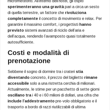
micrometeoriti. All’interno dell’hotel, gli ospiti
sperimenteranno una gravità
pari a circa un sesto
di quella terrestre, un fattore che
rivoluziona
completamente
il concetto di movimento e relax. Per
garantire il massimo comfort, i progettisti
hanno
previsto
sistemi avanzati di riciclo dell’aria e
dell’acqua, rendendo l’avamposto quasi totalmente
autosufficiente.
Costi e modalità di
prenotazione
Sebbene il sogno di dormire tra i crateri
stia
diventando
concreto, il prezzo del biglietto
rimane
accessibile
solo a una ristretta cerchia di milionari.
Attualmente, le stime per un pacchetto di sette giorni
oscillano tra
i 40 e i 60 milioni di dollari, una cifra che
include l’addestramento
pre-volo obbligatorio e il
trasporto a bordo di razzi riutilizzabili di ultima