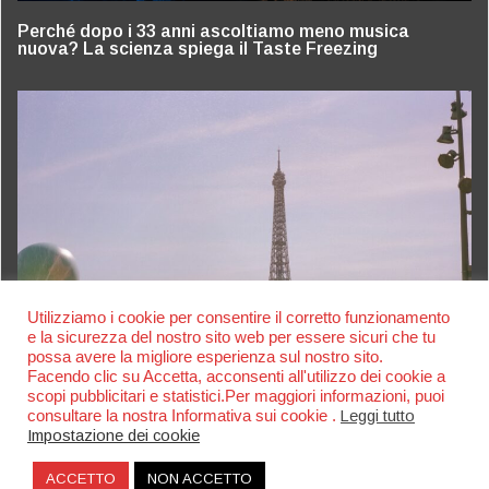
Perché dopo i 33 anni ascoltiamo meno musica
nuova? La scienza spiega il Taste Freezing
Utilizziamo i cookie per consentire il corretto funzionamento
e la sicurezza del nostro sito web per essere sicuri che tu
possa avere la migliore esperienza sul nostro sito.
Facendo clic su Accetta, acconsenti all'utilizzo dei cookie a
scopi pubblicitari e statistici.Per maggiori informazioni, puoi
consultare la nostra Informativa sui cookie .
Leggi tutto
Impostazione dei cookie
Fête de la Musique Parigi: il festival gratuito più
grande d’Europa
ACCETTO
NON ACCETTO