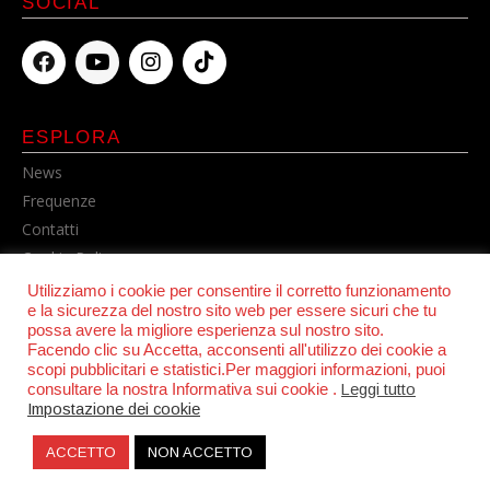
SOCIAL
ESPLORA
News
Frequenze
Contatti
Cookie Policy
Privacy Policy
Utilizziamo i cookie per consentire il corretto funzionamento
e la sicurezza del nostro sito web per essere sicuri che tu
possa avere la migliore esperienza sul nostro sito.
Facendo clic su Accetta, acconsenti all'utilizzo dei cookie a
scopi pubblicitari e statistici.Per maggiori informazioni, puoi
consultare la nostra Informativa sui cookie .
Leggi tutto
Impostazione dei cookie
ACCETTO
NON ACCETTO
© POWER RADIO srl | C.F. e P.IVA 06157210631