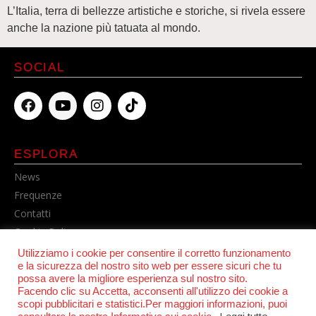
L’Italia, terra di bellezze artistiche e storiche, si rivela essere
anche la nazione più tatuata al mondo.
SOCIAL
ESPLORA
News
Frequenze
Contatti
Cookie Policy
Privacy Policy
Utilizziamo i cookie per consentire il corretto funzionamento
e la sicurezza del nostro sito web per essere sicuri che tu
possa avere la migliore esperienza sul nostro sito.
Facendo clic su Accetta, acconsenti all'utilizzo dei cookie a
scopi pubblicitari e statistici.Per maggiori informazioni, puoi