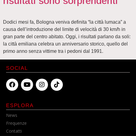
risultati sono sorprendenti
Dodici mesi fa, Bologna veniva definita “la città lumaca” a
causa dell’introduzione del limite di velocità di 30 km/h in
gran parte del centro abitato. Oggi, i risultati parlano da soli:
la città emiliana celebra un anniversario storico, quello del
primo anno senza vittime tra i pedoni dal 1991.
SOCIAL
ESPLORA
News
Frequenze
Contatti