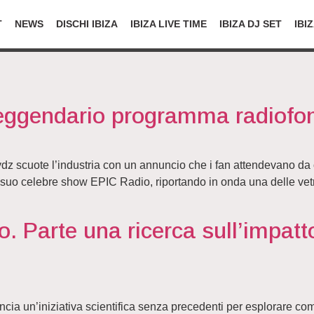
T
NEWS
DISCHI IBIZA
IBIZA LIVE TIME
IBIZA DJ SET
IBI
 leggendario programma radiofo
dz scuote l’industria con un annuncio che i fan attendevano da o
e il suo celebre show EPIC Radio, riportando in onda una delle ve
mo. Parte una ricerca sull’impat
 un’iniziativa scientifica senza precedenti per esplorare come i