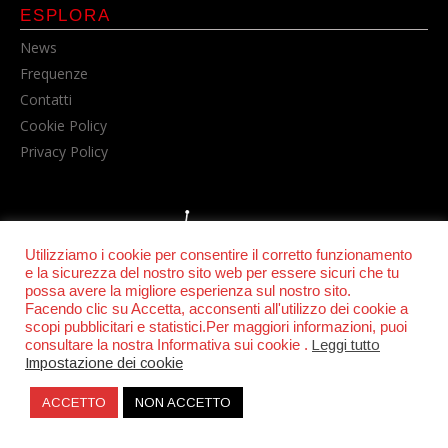
ESPLORA
News
Frequenze
Contatti
Cookie Policy
Privacy Policy
Utilizziamo i cookie per consentire il corretto funzionamento
e la sicurezza del nostro sito web per essere sicuri che tu
possa avere la migliore esperienza sul nostro sito.
Facendo clic su Accetta, acconsenti all'utilizzo dei cookie a
© POWER RADIO srl | C.F. e P.IVA 06157210631
scopi pubblicitari e statistici.Per maggiori informazioni, puoi
consultare la nostra Informativa sui cookie .
Leggi tutto
Impostazione dei cookie
ACCETTO
NON ACCETTO