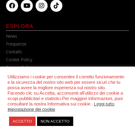
ESPLORA
News
Frequenze
Contatti
Cookie Policy
Privacy Policy
Utilizziamo i cookie per consentire il corretto funzionamento
e la sicurezza del nostro sito web per essere sicuri che tu
possa avere la migliore esperienza sul nostro sito.
Facendo clic su Accetta, acconsenti all'utilizzo dei cookie a
scopi pubblicitari e statistici.Per maggiori informazioni, puoi
consultare la nostra Informativa sui cookie .
Leggi tutto
Impostazione dei cookie
© POWER RADIO srl | C.F. e P.IVA 06157210631
ACCETTO
NON ACCETTO