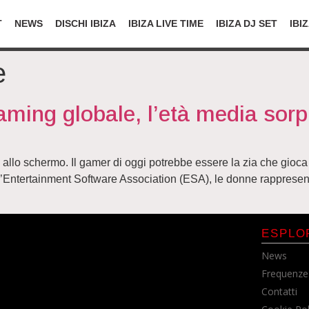
T
NEWS
DISCHI IBIZA
IBIZA LIVE TIME
IBIZA DJ SET
IBI
e
aming globale, l’età media sor
ti allo schermo. Il gamer di oggi potrebbe essere la zia che gio
’Entertainment Software Association (ESA), le donne rappresentan
ESPLO
News
Frequenze
Contatti