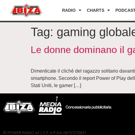
RADIO
CHARTS
PODCAS
Tag:
gaming global
Le donne dominano il g
Dimenticate il cliché del ragazzo solitario davan
smartphone. Secondo il report Power of Play dell
Stati Uniti, le gamer […]
© POWER RADIO srl | C.F. e P.IVA 06157210631