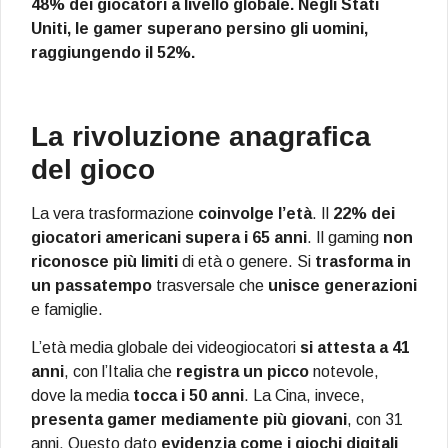
48% dei giocatori a livello globale. Negli Stati
Uniti, le gamer superano persino gli uomini,
raggiungendo il 52%.
La rivoluzione anagrafica
del gioco
La vera trasformazione
coinvolge l’età
. Il
22% dei
giocatori americani
supera i 65 anni
. Il gaming
non
riconosce più limiti
di età o genere. Si
trasforma in
un passatempo
trasversale che
unisce generazioni
e famiglie.
L’età media globale dei videogiocatori
si attesta a 41
anni
, con l’Italia che
registra un picco
notevole,
dove la media
tocca i 50 anni
. La Cina, invece,
presenta gamer mediamente più giovani
, con 31
anni. Questo dato
evidenzia come i giochi digitali