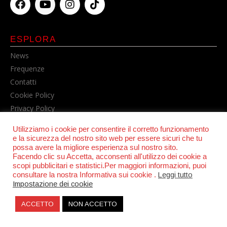
ESPLORA
News
Frequenze
Contatti
Cookie Policy
Privacy Policy
Utilizziamo i cookie per consentire il corretto funzionamento
e la sicurezza del nostro sito web per essere sicuri che tu
possa avere la migliore esperienza sul nostro sito.
Facendo clic su Accetta, acconsenti all'utilizzo dei cookie a
scopi pubblicitari e statistici.Per maggiori informazioni, puoi
consultare la nostra Informativa sui cookie .
Leggi tutto
Impostazione dei cookie
© POWER RADIO srl | C.F. e P.IVA 06157210631
ACCETTO
NON ACCETTO