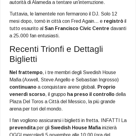
autorità di Alameda a tentare un’interruzione.
Tuttavia, le lamentele non fermarono il DJ. Solo 12
mesi dopo, tornò in città con Fred Again… e
registrò
il
tutto esaurito al
San Francisco Civic Centre
davanti
a 25.000 fan entusiasti.
Recenti Trionfi e Dettagli
Biglietti
Nel frattempo
, i tre membri degli Swedish House
Mafia (Axwell, Steve Angello e Sebastian Ingrosso)
continuano
a conquistare arene globali.
Proprio
venerdì scorso
, il gruppo
ha preso il controllo
della
Plaza Del Toros a Città del Messico, la più grande
arena per tori del mondo.
I fan vogliono assicurarsi i biglietti in fretta. INFATTI La
prevendita
per gli
Swedish House Mafia
inizierà
OGGI mercoledì 5 novembre alle 10:00 (ora del