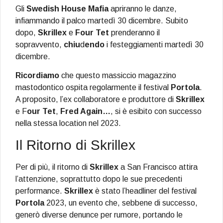
Gli
Swedish House Mafia
apriranno le danze,
infiammando il palco martedì 30 dicembre. Subito
dopo,
Skrillex
e
Four Tet
prenderanno il
sopravvento,
chiu
d
endo
i festeggiamenti martedì 30
dicembre.
Ricordiamo
che questo massiccio magazzino
mastodontico ospita regolarmente il festival
Portola
.
A proposito, l’ex collaboratore e produttore di
Skrillex
e F
our Tet
,
Fred Again…
, si è esibito con successo
nella stessa location nel 2023.
Il Ritorno di Skrillex
Per di più, il ritorno di
Skrillex
a San Francisco attira
l’attenzione, soprattutto dopo le sue precedenti
performance.
Skrillex
è stato l’headliner del festival
Portola
2023, un evento che, sebbene di successo,
generò diverse denunce per rumore, portando le