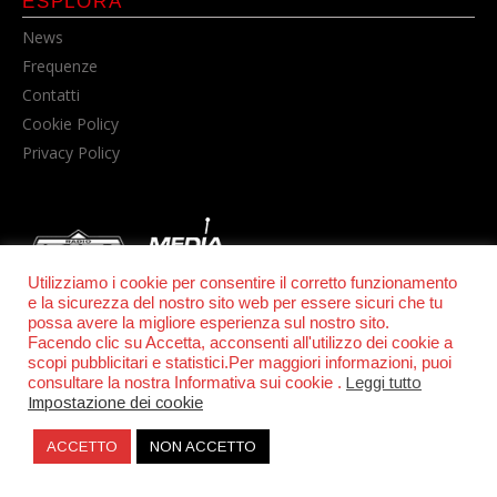
ESPLORA
News
Frequenze
Contatti
Cookie Policy
Privacy Policy
Utilizziamo i cookie per consentire il corretto funzionamento
e la sicurezza del nostro sito web per essere sicuri che tu
possa avere la migliore esperienza sul nostro sito.
© POWER RADIO srl | C.F. e P.IVA 06157210631
Facendo clic su Accetta, acconsenti all'utilizzo dei cookie a
scopi pubblicitari e statistici.Per maggiori informazioni, puoi
consultare la nostra Informativa sui cookie .
Leggi tutto
Impostazione dei cookie
ACCETTO
NON ACCETTO