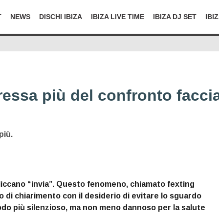
T
NEWS
DISCHI IBIZA
IBIZA LIVE TIME
IBIZA DJ SET
IBI
tressa più del confronto facci
più.
 cliccano “invia”. Questo fenomeno, chiamato fexting
o di chiarimento con il desiderio di evitare lo sguardo
 metodo più silenzioso, ma non meno dannoso per la salute