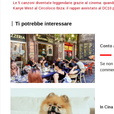
Le 5 canzoni diventate leggendarie grazie al cinema: quand
Kanye West al Circoloco Ibiza: il rapper avvistato al DC10 
Ti potrebbe interessare
Conto a
Se non a
commens
In Cina