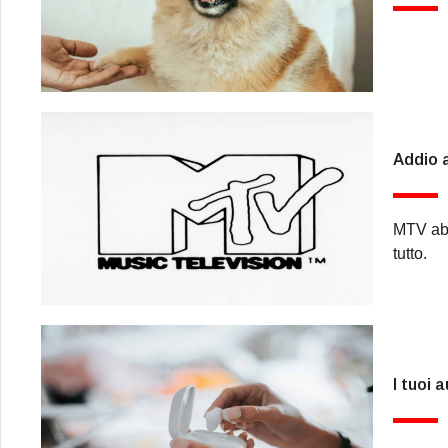
Addio a
MTV abb
tutto.
I tuoi 