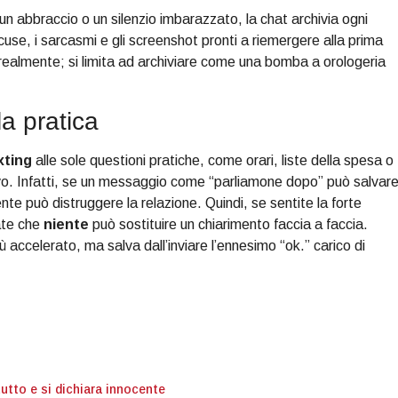
 un abbraccio o un silenzio imbarazzato, la chat archivia ogni
use, i sarcasmi e gli screenshot pronti a riemergere alla prima
 realmente; si limita ad archiviare come una bomba a orologeria
la pratica
xting
alle sole questioni pratiche, come orari, liste della spesa o
vo. Infatti, se un messaggio come “parliamone dopo” può salvar
te può distruggere la relazione. Quindi, se sentite la forte
ate che
niente
può sostituire un chiarimento faccia a faccia.
iù accelerato, ma salva dall’inviare l’ennesimo “ok.” carico di
tutto e si dichiara innocente