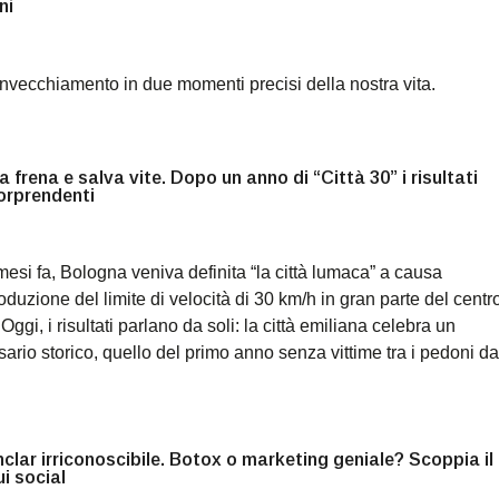
ni
 invecchiamento in due momenti precisi della nostra vita.
 frena e salva vite. Dopo un anno di “Città 30” i risultati
orprendenti
mesi fa, Bologna veniva definita “la città lumaca” a causa
roduzione del limite di velocità di 30 km/h in gran parte del centr
 Oggi, i risultati parlano da soli: la città emiliana celebra un
ario storico, quello del primo anno senza vittime tra i pedoni da
clar irriconoscibile. Botox o marketing geniale? Scoppia il
i social