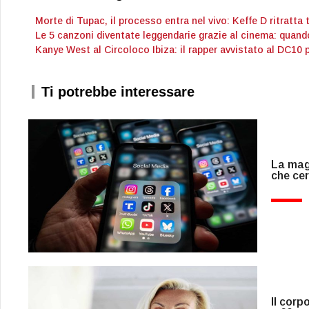
Morte di Tupac, il processo entra nel vivo: Keffe D ritratta 
Le 5 canzoni diventate leggendarie grazie al cinema: quand
Kanye West al Circoloco Ibiza: il rapper avvistato al DC10 
Ti potrebbe interessare
La magg
che ce
Il corp