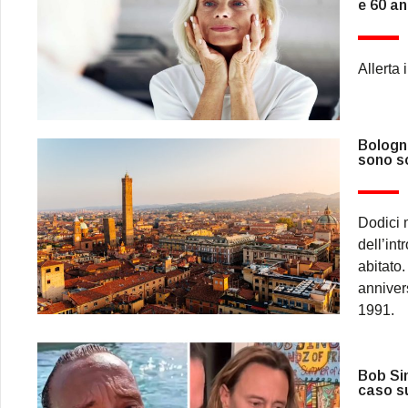
e 60 an
Allerta
Bologna
sono s
Dodici 
dell’int
abitato.
annivers
1991.
Bob Sin
caso su