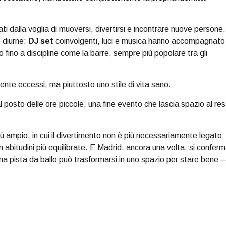
ti dalla voglia di muoversi, divertirsi e incontrare nuove persone.
e diurne:
DJ set
coinvolgenti, luci e musica hanno accompagnato
 fino a discipline come la barre, sempre più popolare tra gli
iente eccessi, ma piuttosto uno stile di vita sano.
al posto delle ore piccole, una fine evento che lascia spazio al re
 ampio, in cui il divertimento non è più necessariamente legato
on abitudini più equilibrate. E Madrid, ancora una volta, si confer
una pista da ballo può trasformarsi in uno spazio per stare bene 