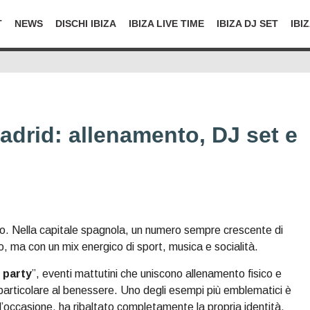
T
NEWS
DISCHI IBIZA
IBIZA LIVE TIME
IBIZA DJ SET
IBI
adrid: allenamento, DJ set e
io. Nella capitale spagnola, un numero sempre crescente di
lo, ma con un mix energico di sport, musica e socialità.
 party
”, eventi mattutini che uniscono allenamento fisico e
particolare al benessere. Uno degli esempi più emblematici è
 l’occasione, ha ribaltato completamente la propria identità,