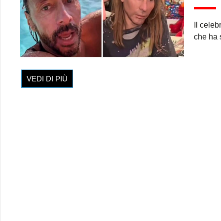
Il cele
che ha 
VEDI DI PIÙ