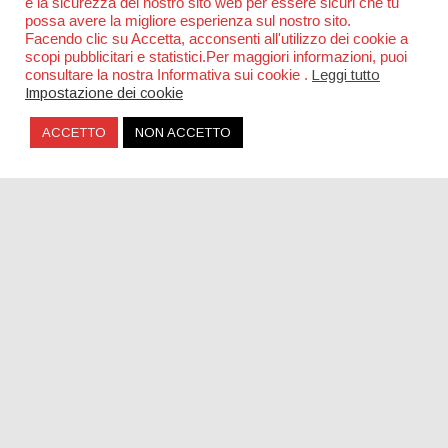
e la sicurezza del nostro sito web per essere sicuri che tu
possa avere la migliore esperienza sul nostro sito.
Facendo clic su Accetta, acconsenti all'utilizzo dei cookie a
scopi pubblicitari e statistici.Per maggiori informazioni, puoi
consultare la nostra Informativa sui cookie .
Leggi tutto
Impostazione dei cookie
ACCETTO
NON ACCETTO
Una piazza per Claudio Coccoluto a Roma
SOCIAL