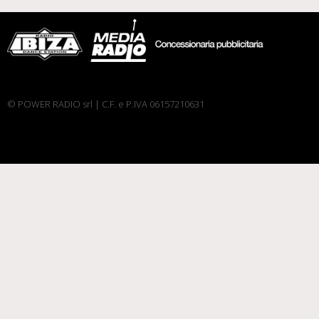
© POWER RADIO srl | C.F. e P.IVA 06157210631