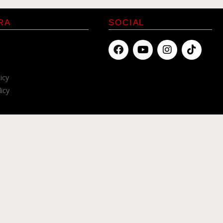
RA
SOCIAL
icy
licy