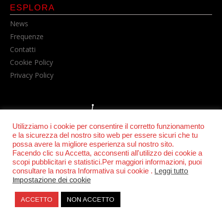
ESPLORA
News
Frequenze
Contatti
Cookie Policy
Privacy Policy
Utilizziamo i cookie per consentire il corretto funzionamento
e la sicurezza del nostro sito web per essere sicuri che tu
possa avere la migliore esperienza sul nostro sito.
Facendo clic su Accetta, acconsenti all'utilizzo dei cookie a
© POWER RADIO srl | C.F. e P.IVA 06157210631
scopi pubblicitari e statistici.Per maggiori informazioni, puoi
consultare la nostra Informativa sui cookie .
Leggi tutto
Impostazione dei cookie
ACCETTO
NON ACCETTO