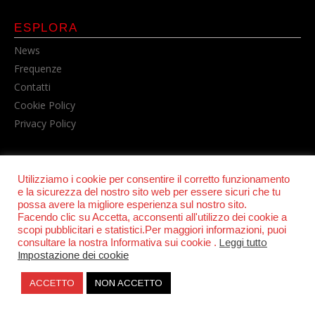
ESPLORA
News
Frequenze
Contatti
Cookie Policy
Privacy Policy
Utilizziamo i cookie per consentire il corretto funzionamento
e la sicurezza del nostro sito web per essere sicuri che tu
possa avere la migliore esperienza sul nostro sito.
Facendo clic su Accetta, acconsenti all'utilizzo dei cookie a
scopi pubblicitari e statistici.Per maggiori informazioni, puoi
© POWER RADIO srl | C.F. e P.IVA 06157210631
consultare la nostra Informativa sui cookie .
Leggi tutto
Impostazione dei cookie
ACCETTO
NON ACCETTO