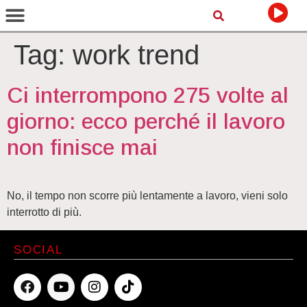
Tag:
work trend
Ci interrompono 275 volte al
giorno: ecco perché il lavoro
non finisce mai
No, il tempo non scorre più lentamente a lavoro, vieni solo
interrotto di più.
SOCIAL