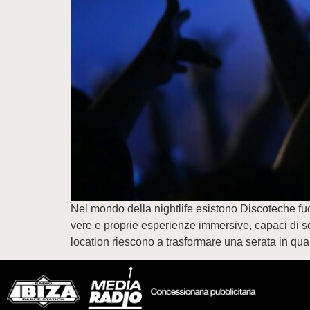
Nel mondo della nightlife esistono Discoteche fuor
vere e proprie esperienze immersive, capaci di sor
location riescono a trasformare una serata in qu