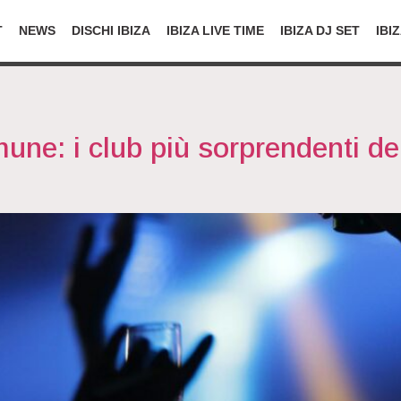
T
NEWS
DISCHI IBIZA
IBIZA LIVE TIME
IBIZA DJ SET
IBI
une: i club più sorprendenti de