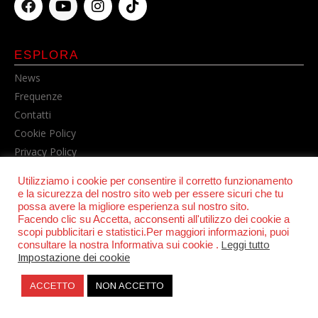
ESPLORA
News
Frequenze
Contatti
Cookie Policy
Privacy Policy
Utilizziamo i cookie per consentire il corretto funzionamento
e la sicurezza del nostro sito web per essere sicuri che tu
possa avere la migliore esperienza sul nostro sito.
Facendo clic su Accetta, acconsenti all'utilizzo dei cookie a
scopi pubblicitari e statistici.Per maggiori informazioni, puoi
consultare la nostra Informativa sui cookie .
Leggi tutto
Impostazione dei cookie
© POWER RADIO srl | C.F. e P.IVA 06157210631
ACCETTO
NON ACCETTO