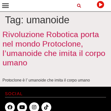
Tag:
umanoide
Rivoluzione Robotica porta
nel mondo Protoclone,
l’umanoide che imita il corpo
umano
Protoclone è l’ umanoide che imita il corpo umano
SOCIAL