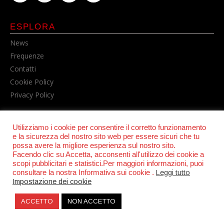
ESPLORA
News
Frequenze
Contatti
Cookie Policy
Privacy Policy
Utilizziamo i cookie per consentire il corretto funzionamento
e la sicurezza del nostro sito web per essere sicuri che tu
possa avere la migliore esperienza sul nostro sito.
Facendo clic su Accetta, acconsenti all'utilizzo dei cookie a
scopi pubblicitari e statistici.Per maggiori informazioni, puoi
consultare la nostra Informativa sui cookie .
Leggi tutto
© POWER RADIO srl | C.F. e P.IVA 06157210631
Impostazione dei cookie
ACCETTO
NON ACCETTO