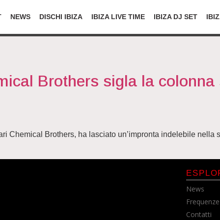
T
NEWS
DISCHI IBIZA
IBIZA LIVE TIME
IBIZA DJ SET
IBI
al Brothers sigla la colonna so
Chemical Brothers, ha lasciato un’impronta indelebile nella seri
ESPLO
News
Frequenze
Contatti