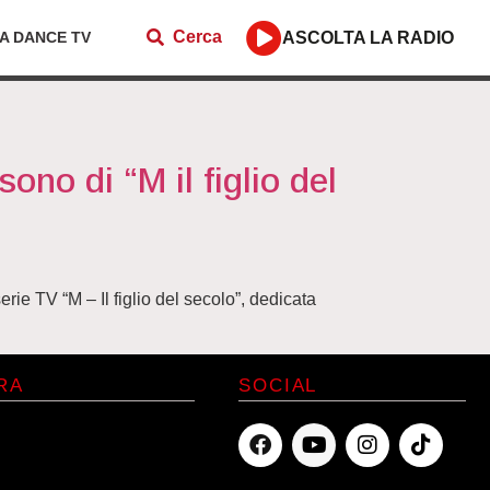
Cerca
ZA DANCE TV
ASCOLTA LA RADIO
no di “M il figlio del
e TV “M – Il figlio del secolo”, dedicata
RA
SOCIAL