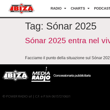
RADIO
CHARTS
PODCAS
Tag:
Sónar 2025
Sónar 2025 entra nel viv
Facciamo il punto della situazione sul Sónar 202
© POWER RADIO srl | C.F. e P.IVA 06157210631