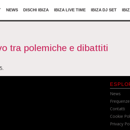
T
NEWS
DISCHI IBIZA
IBIZA LIVE TIME
IBIZA DJ SET
IBI
o tra polemiche e dibattiti
5.
ESPLO
News
Frequenze
Contatti
Cookie Pol
Privacy Po