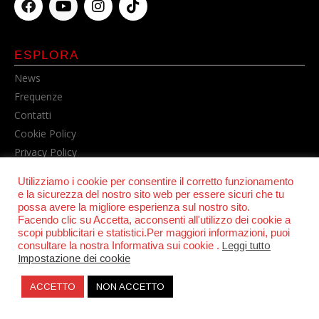
ESPLORA
News
Frequenze
Contatti
Cookie Policy
Privacy Policy
Utilizziamo i cookie per consentire il corretto funzionamento
e la sicurezza del nostro sito web per essere sicuri che tu
possa avere la migliore esperienza sul nostro sito.
Facendo clic su Accetta, acconsenti all'utilizzo dei cookie a
scopi pubblicitari e statistici.Per maggiori informazioni, puoi
consultare la nostra Informativa sui cookie .
Leggi tutto
Impostazione dei cookie
© POWER RADIO srl | C.F. e P.IVA 06157210631
ACCETTO
NON ACCETTO