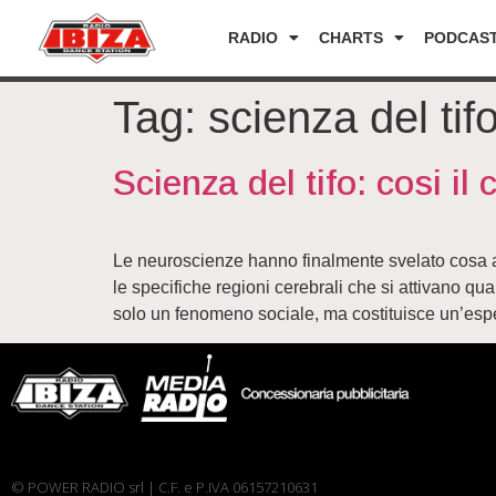
RADIO
CHARTS
PODCAS
Tag:
scienza del tif
Scienza del tifo: cosi il
Le neuroscienze hanno finalmente svelato cosa ac
le specifiche regioni cerebrali che si attivano qu
solo un fenomeno sociale, ma costituisce un’esp
© POWER RADIO srl | C.F. e P.IVA 06157210631