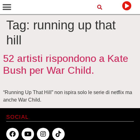
Tag:
running up that
hill
52 artisti rispondono a Kate
Bush per War Child.
“Running Up That Hill” non ispira solo le serie di netflix ma
anche War Child.
SOCIAL