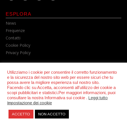
ESPLORA
News
Frequenze
Contatti
Cookie Policy
Privacy Policy
Utilizziamo i cookie per consentire il corretto funzionamento
e la sicurezza del nostro sito web per essere sicuri che tu
possa avere la migliore esperienza sul nostro sito.
Facendo clic su Accetta, acconsenti all'utilizzo dei cookie a
scopi pubblicitari e statistici.Per maggiori informazioni, puoi
consultare la nostra Informativa sui cookie .
Leggi tutto
© POWER RADIO srl | C.F. e P.IVA 06157210631
Impostazione dei cookie
ACCETTO
NON ACCETTO