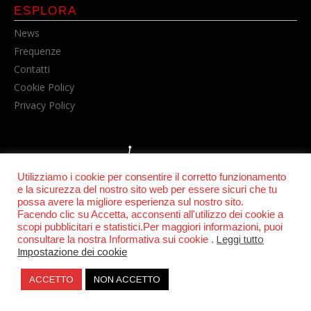
ESPLORA
News
Frequenze
Contatti
Cookie Policy
Privacy Policy
Utilizziamo i cookie per consentire il corretto funzionamento
e la sicurezza del nostro sito web per essere sicuri che tu
possa avere la migliore esperienza sul nostro sito.
Facendo clic su Accetta, acconsenti all'utilizzo dei cookie a
© POWER RADIO srl | C.F. e P.IVA 06157210631
scopi pubblicitari e statistici.Per maggiori informazioni, puoi
consultare la nostra Informativa sui cookie .
Leggi tutto
Impostazione dei cookie
ACCETTO
NON ACCETTO