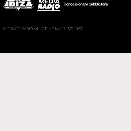
© POWER RADIO srl | C.F. e P.IVA 06157210631