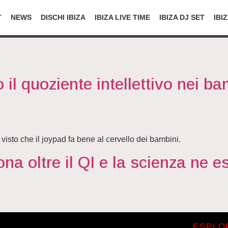
T
NEWS
DISCHI IBIZA
IBIZA LIVE TIME
IBIZA DJ SET
IBI
il quoziente intellettivo nei ba
 visto che il joypad fa bene al cervello dei bambini.
ona oltre il QI e la scienza ne e
ESPLO