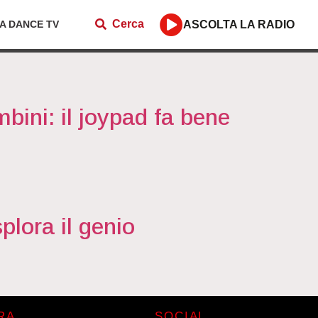
Cerca
ZA DANCE TV
ASCOLTA LA RADIO
mbini: il joypad fa bene
splora il genio
RA
SOCIAL