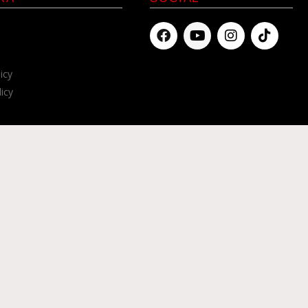
icy
licy