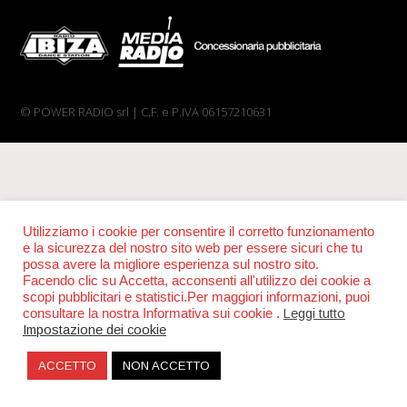
© POWER RADIO srl | C.F. e P.IVA 06157210631
Utilizziamo i cookie per consentire il corretto funzionamento
e la sicurezza del nostro sito web per essere sicuri che tu
possa avere la migliore esperienza sul nostro sito.
Facendo clic su Accetta, acconsenti all'utilizzo dei cookie a
scopi pubblicitari e statistici.Per maggiori informazioni, puoi
consultare la nostra Informativa sui cookie .
Leggi tutto
Impostazione dei cookie
ACCETTO
NON ACCETTO