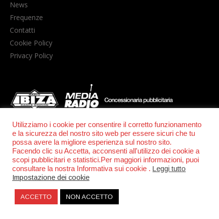
News
Frequenze
Contatti
Cookie Policy
Privacy Policy
Utilizziamo i cookie per consentire il corretto funzionamento
e la sicurezza del nostro sito web per essere sicuri che tu
© POWER RADIO srl | C.F. e P.IVA 06157210631
possa avere la migliore esperienza sul nostro sito.
Facendo clic su Accetta, acconsenti all'utilizzo dei cookie a
scopi pubblicitari e statistici.Per maggiori informazioni, puoi
consultare la nostra Informativa sui cookie .
Leggi tutto
Impostazione dei cookie
ACCETTO
NON ACCETTO