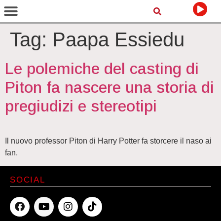
Tag:
Paapa Essiedu
Le polemiche del casting di
Piton fa nascere una storia di
pregiudizi e stereotipi
Il nuovo professor Piton di Harry Potter fa storcere il naso ai
fan.
SOCIAL