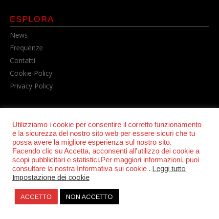
ESPLORA
News
Frequenze
Contatti
Cookie Policy
Privacy Policy
Utilizziamo i cookie per consentire il corretto funzionamento
e la sicurezza del nostro sito web per essere sicuri che tu
possa avere la migliore esperienza sul nostro sito.
Facendo clic su Accetta, acconsenti all'utilizzo dei cookie a
scopi pubblicitari e statistici.Per maggiori informazioni, puoi
© POWER RADIO srl | C.F. e P.IVA 06157210631
consultare la nostra Informativa sui cookie .
Leggi tutto
Impostazione dei cookie
ACCETTO
NON ACCETTO