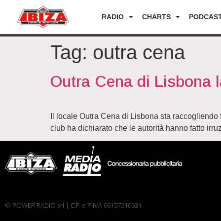
RADIO
CHARTS
PODCAS
Tag:
outra cena
Outra Cena di Lisbona la
Il locale Outra Cena di Lisbona sta raccogliendo 
club ha dichiarato che le autorità hanno fatto ir
© POWER RADIO srl | C.F. e P.IVA 06157210631