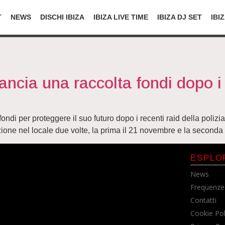
T
NEWS
DISCHI IBIZA
IBIZA LIVE TIME
IBIZA DJ SET
IBI
ncia una raccolta fondi dopo i r
fondi per proteggere il suo futuro dopo i recenti raid della pol
ruzione nel locale due volte, la prima il 21 novembre e la second
ESPLO
News
Frequenze
Contatti
Cookie Pol