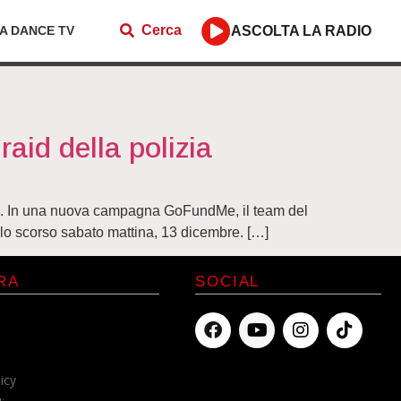
Cerca
ZA DANCE TV
ASCOLTA LA RADIO
aid della polizia
izia. In una nuova campagna GoFundMe, il team del
a lo scorso sabato mattina, 13 dicembre. […]
RA
SOCIAL
icy