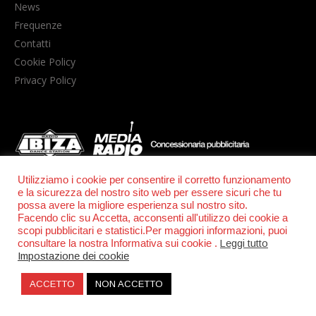
News
Frequenze
Contatti
Cookie Policy
Privacy Policy
Utilizziamo i cookie per consentire il corretto funzionamento
e la sicurezza del nostro sito web per essere sicuri che tu
© POWER RADIO srl | C.F. e P.IVA 06157210631
possa avere la migliore esperienza sul nostro sito.
Facendo clic su Accetta, acconsenti all'utilizzo dei cookie a
scopi pubblicitari e statistici.Per maggiori informazioni, puoi
consultare la nostra Informativa sui cookie .
Leggi tutto
Impostazione dei cookie
ACCETTO
NON ACCETTO