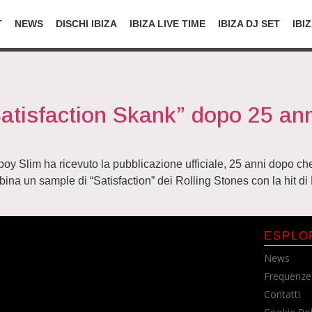
T
NEWS
DISCHI IBIZA
IBIZA LIVE TIME
IBIZA DJ SET
IBI
atisfaction Skank” dopo 25 an
oy Slim ha ricevuto la pubblicazione ufficiale, 25 anni dopo che i
ina un sample di “Satisfaction” dei Rolling Stones con la hit d
ESPLO
News
Frequenze
Contatti