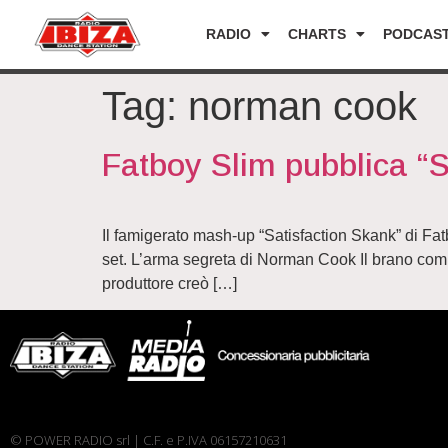
RADIO
CHARTS
PODCAS
Tag:
norman cook
Fatboy Slim pubblica “S
Il famigerato mash-up “Satisfaction Skank” di Fatb
set. L’arma segreta di Norman Cook Il brano comb
produttore creò […]
© POWER RADIO srl | C.F. e P.IVA 06157210631