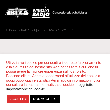
© POWER RADIO srl | C.F. e P.IVA 06157210631
Utilizziamo i cookie per consentire il corretto funzionamento
e la sicurezza del nostro sito web per essere sicuri che tu
possa avere la migliore esperienza sul nostro sito.
Facendo clic su Accetta, acconsenti all'utilizzo dei cookie a
scopi pubblicitari e statistici.Per maggiori informazioni, puoi
consultare la nostra Informativa sui cookie .
Leggi tutto
Impostazione dei cookie
ACCETTO
NON ACCETTO