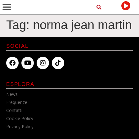
Tag:
norma jean martin
SOCIAL
ESPLORA
News
Frequenze
Contatti
Cookie Policy
Privacy Policy