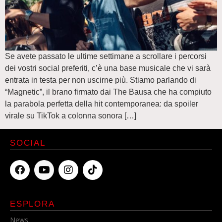
Se avete passato le ultime settimane a scrollare i percorsi
dei vostri social preferiti, c’è una base musicale che vi sarà
entrata in testa per non uscirne più. Stiamo parlando di
“Magnetic”, il brano firmato dai The Bausa che ha compiuto
la parabola perfetta della hit contemporanea: da spoiler
virale su TikTok a colonna sonora […]
SOCIAL
ESPLORA
News